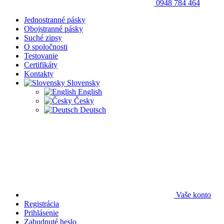
0948 784 464
Jednostranné pásky
Obojstranné pásky
Suché zipsy
O spoločnosti
Testovanie
Certifikáty
Kontakty
Slovensky
English
Česky
Deutsch
Vaše konto
Registrácia
Prihlásenie
Zabudnuté heslo