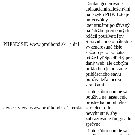
Cookie generované
aplikáciami založenými
na jazyku PHP. Toto je
univerzálny
identifikátor používaný
na údržbu premenných
relácií používateľov.
Spravidla ide o náhodne
PHPSESSID
www.profibond.sk
14 dní
vygenerované číslo,
spôsob jeho použitia
môže byť špecifický pre
daný web, ale dobrým
príkladom je udržanie
prihláseného stavu
používateľa medzi
stránkami.
Tento súbor cookie sa
používa na nastavenie
prostredia mobilného
device_view
www.profibond.sk
1 mesiac
zariadenia. Je
nevyhnutné, aby
zobrazovanie fungovalo
správne.
Tento súbor cookie sa