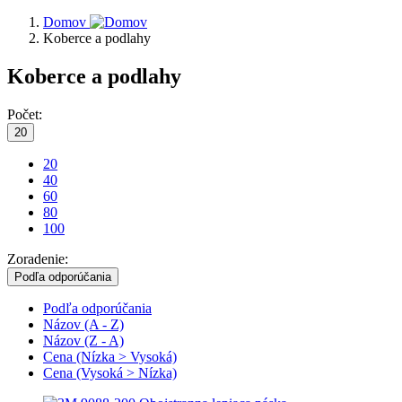
Domov
Koberce a podlahy
Koberce a podlahy
Počet:
20
20
40
60
80
100
Zoradenie:
Podľa odporúčania
Podľa odporúčania
Názov (A - Z)
Názov (Z - A)
Cena (Nízka > Vysoká)
Cena (Vysoká > Nízka)