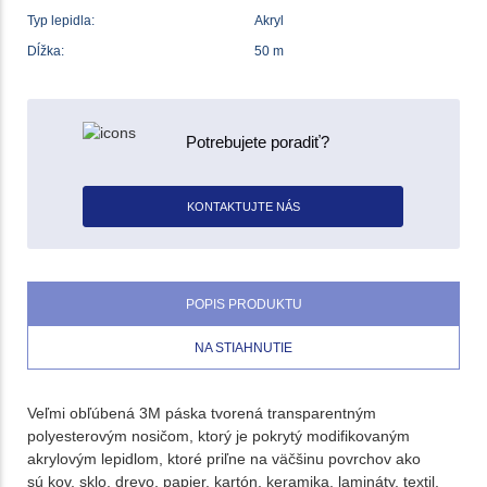
Typ lepidla:
Akryl
Dĺžka:
50 m
Potrebujete poradiť?
KONTAKTUJTE NÁS
POPIS PRODUKTU
NA STIAHNUTIE
Veľmi obľúbená 3M páska tvorená transparentným
polyesterovým nosičom, ktorý je pokrytý modifikovaným
akrylovým lepidlom, ktoré priľne na väčšinu povrchov ako
sú kov, sklo, drevo, papier, kartón, keramika, lamináty, textil,