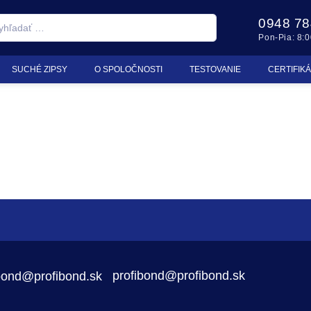
0948 78
Pon-Pia: 8:0
SUCHÉ ZIPSY
O SPOLOČNOSTI
TESTOVANIE
CERTIFIK
profibond@profibond.sk