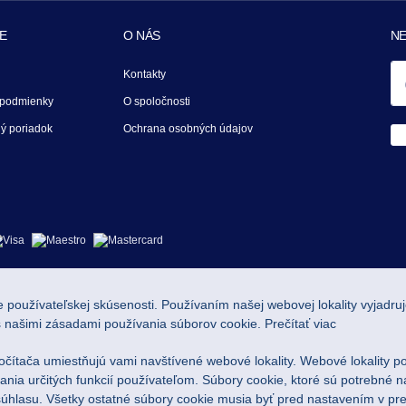
E
O NÁS
N
Kontakty
podmienky
O spoločnosti
ý poriadok
Ochrana osobných údajov
 používateľskej skúsenosti. Používaním našej webovej lokality vyjadruj
s našimi zásadami používania súborov cookie.
Prečítať viac
očítača umiestňujú vami navštívené webové lokality. Webové lokality p
ania určitých funkcií používateľom. Súbory cookie, ktoré sú potrebné 
súhlasu. Všetky ostatné súbory cookie musia byť pred nastavením v pre