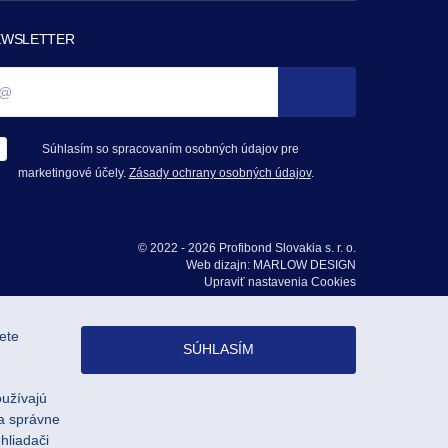
EWSLETTER
Súhlasím so spracovaním osobných údajov pre
marketingové účely.
Zásady ochrany osobných údajov
.
© 2022 - 2026 Profibond Slovakia s. r. o.
Web dizajn: MARLOW DESIGN
Upraviť nastavenia Cookies
ete
SÚHLASÍM
oužívajú
na správne
hliadači