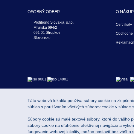
OSOBNÝ ODBER
O NÁKUP
Profibond Slovakia, s.r.o.
Certifikáty
Mlynská 694/2
091 01 Stropkov
Obchodné 
Slovensko
Reklamačn
Táto webová lokalita používa súbory cookie na zlepšenie
súhlas s používaním všetkých súborov cookie v súlade 
Súbory cookie sú malé textové súbory, ktoré do vášho p
súbory cookie na uľahčenie efektívnej navigácie a vykon
fungovanie webovej lokality, možno nastaviť bez vášho 