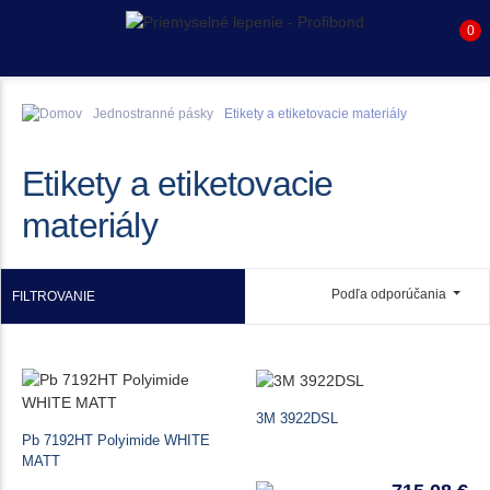
0
Jednostranné pásky
Etikety a etiketovacie materiály
Etikety a etiketovacie
materiály
Podľa odporúčania
FILTROVANIE
3M 3922DSL
Pb 7192HT Polyimide WHITE
MATT