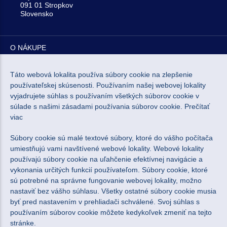
091 01 Stropkov
Slovensko
O NÁKUPE
O NÁS
Táto webová lokalita používa súbory cookie na zlepšenie
používateľskej skúsenosti. Používaním našej webovej lokality
vyjadrujete súhlas s používaním všetkých súborov cookie v
NEWSLETTER
súlade s našimi zásadami používania súborov cookie.
Prečítať
viac
Súbory cookie sú malé textové súbory, ktoré do vášho počítača
umiestňujú vami navštívené webové lokality. Webové lokality
používajú súbory cookie na uľahčenie efektívnej navigácie a
Súhlasím so spracovaním osobných údajov pre marketingové
vykonania určitých funkcií používateľom. Súbory cookie, ktoré
účely.
Zásady ochrany osobných údajov
.
sú potrebné na správne fungovanie webovej lokality, možno
nastaviť bez vášho súhlasu. Všetky ostatné súbory cookie musia
byť pred nastavením v prehliadači schválené. Svoj súhlas s
používaním súborov cookie môžete kedykoľvek zmeniť na tejto
stránke.