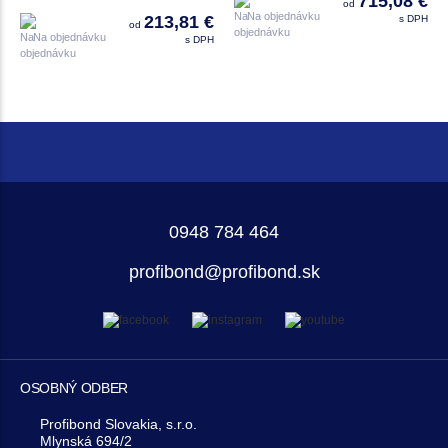
715,08 €
od
Na objednávku
213,81 €
s DPH
od
Na objednávku
s DPH
0948 784 464
profibond@profibond.sk
OSOBNÝ ODBER
Profibond Slovakia, s.r.o.
Mlynská 694/2