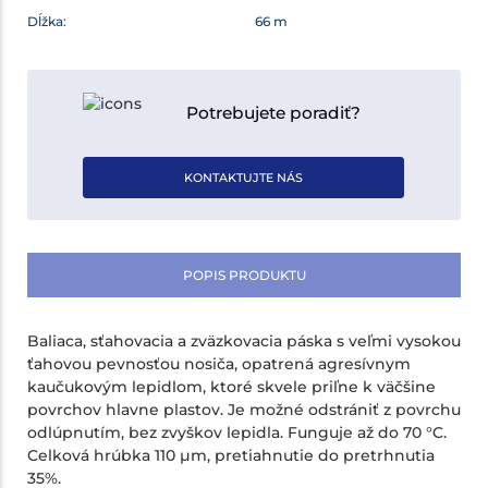
Dĺžka:
66 m
Potrebujete poradiť?
KONTAKTUJTE NÁS
POPIS PRODUKTU
Baliaca, sťahovacia a zväzkovacia páska s veľmi vysokou
ťahovou pevnosťou nosiča, opatrená agresívnym
kaučukovým lepidlom, ktoré skvele priľne k väčšine
povrchov hlavne plastov. Je možné odstrániť z povrchu
odlúpnutím, bez zvyškov lepidla. Funguje až do 70 °C.
Celková hrúbka 110 µm, pretiahnutie do pretrhnutia
35%.