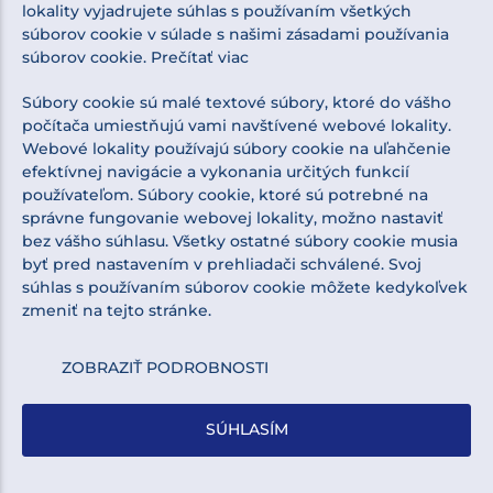
lokality vyjadrujete súhlas s používaním všetkých
súborov cookie v súlade s našimi zásadami používania
NEWSLETTER
súborov cookie.
Prečítať viac
Súbory cookie sú malé textové súbory, ktoré do vášho
počítača umiestňujú vami navštívené webové lokality.
Webové lokality používajú súbory cookie na uľahčenie
efektívnej navigácie a vykonania určitých funkcií
Súhlasím so spracovaním osobných údajov pre
používateľom. Súbory cookie, ktoré sú potrebné na
marketingové účely.
Zásady ochrany osobných údajov
.
správne fungovanie webovej lokality, možno nastaviť
bez vášho súhlasu. Všetky ostatné súbory cookie musia
byť pred nastavením v prehliadači schválené. Svoj
súhlas s používaním súborov cookie môžete kedykoľvek
zmeniť na tejto stránke.
ZOBRAZIŤ PODROBNOSTI
© 2022 - 2026 Profibond Slovakia s. r. o.
SÚHLASÍM
Web dizajn: MARLOW DESIGN
Upraviť nastavenia Cookies