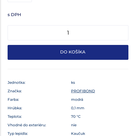
s DPH
DO KOŠÍKA
Jednotka:
ks
Značka:
PROFIBOND
Farba:
modrá
Hrúbka:
0,1 mm
Teplota:
70 °C
Vhodné do exteriéru:
nie
Typ lepidla:
Kaučuk