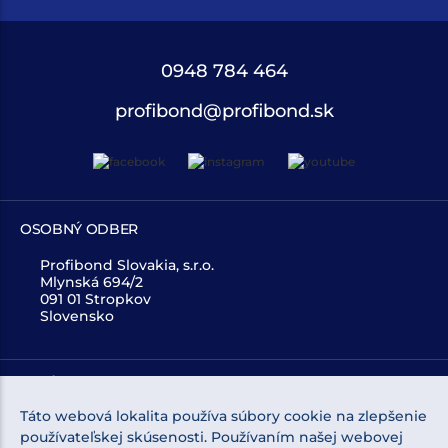
0948 784 464
profibond@profibond.sk
OSOBNÝ ODBER
Profibond Slovakia, s.r.o.
Mlynská 694/2
091 01 Stropkov
Slovensko
O NÁKUPE
Táto webová lokalita používa súbory cookie na zlepšenie
O NÁS
používateľskej skúsenosti. Používaním našej webovej