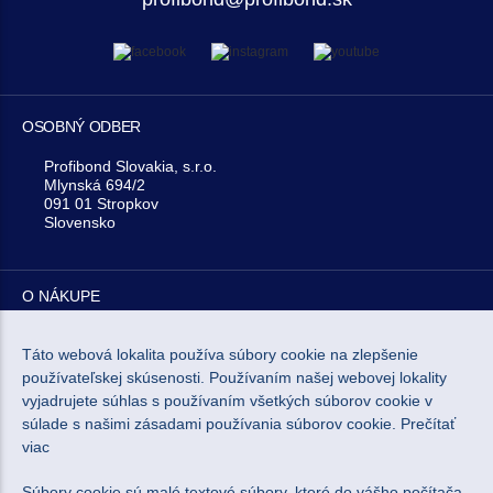
OSOBNÝ ODBER
Profibond Slovakia, s.r.o.
Mlynská 694/2
091 01 Stropkov
Slovensko
O NÁKUPE
O NÁS
Táto webová lokalita používa súbory cookie na zlepšenie
používateľskej skúsenosti. Používaním našej webovej lokality
vyjadrujete súhlas s používaním všetkých súborov cookie v
NEWSLETTER
súlade s našimi zásadami používania súborov cookie.
Prečítať
viac
Súbory cookie sú malé textové súbory, ktoré do vášho počítača