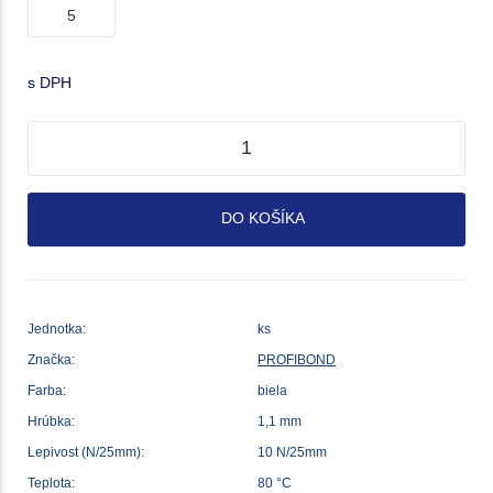
s DPH
DO KOŠÍKA
Jednotka:
ks
Značka:
PROFIBOND
Farba:
biela
Hrúbka:
1,1 mm
Lepivost (N/25mm):
10 N/25mm
Teplota:
80 °C