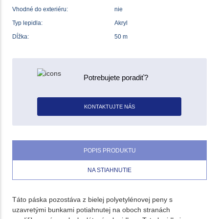
Vhodné do exteriéru:
nie
Typ lepidla:
Akryl
Dĺžka:
50 m
Potrebujete poradiť?
KONTAKTUJTE NÁS
POPIS PRODUKTU
NA STIAHNUTIE
Táto páska pozostáva z bielej polyetylénovej peny s
uzavretými bunkami potiahnutej na oboch stranách