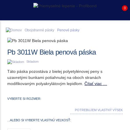
0
Obojstranné pásky
Penové pásky
Pb 3011W Biela penová páska
Skladom
Táto páska pozostáva z bielej polyetylénovej peny s
uzavretými bunkami potiahnutej na oboch stranách
modifikovaným polyakrylátovým lepidlom.
Čítať viac …
VYBERTE SI ROZMER:
POTREBUJEM VLASTNÝ VÝSEK
...ALEBO SI VYBERTE VLASTNÚ VEĽKOSŤ: