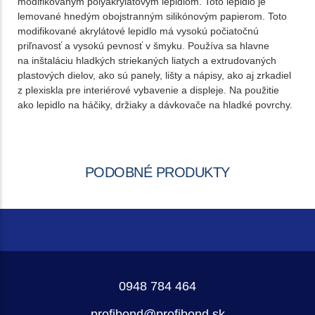
modifikovaným polyakrylátovým lepidlom. Toto lepidlo je
lemované hnedým obojstranným silikónovým papierom. Toto
modifikované akrylátové lepidlo má vysokú počiatočnú
priľnavosť a vysokú pevnosť v šmyku. Používa sa hlavne
na inštaláciu hladkých striekaných liatych a extrudovaných
plastových dielov, ako sú panely, lišty a nápisy, ako aj zrkadiel
z plexiskla pre interiérové vybavenie a displeje. Na použitie
ako lepidlo na háčiky, držiaky a dávkovače na hladké povrchy.
PODOBNÉ PRODUKTY
0948 784 464
profibond@profibond.sk