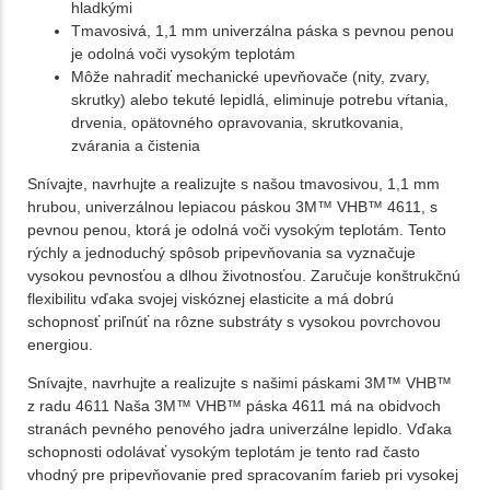
hladkými
Tmavosivá, 1,1 mm univerzálna páska s pevnou penou
je odolná voči vysokým teplotám
Môže nahradiť mechanické upevňovače (nity, zvary,
skrutky) alebo tekuté lepidlá, eliminuje potrebu vŕtania,
drvenia, opätovného opravovania, skrutkovania,
zvárania a čistenia
Snívajte, navrhujte a realizujte s našou tmavosivou, 1,1 mm
hrubou, univerzálnou lepiacou páskou 3M™ VHB™ 4611, s
pevnou penou, ktorá je odolná voči vysokým teplotám. Tento
rýchly a jednoduchý spôsob pripevňovania sa vyznačuje
vysokou pevnosťou a dlhou životnosťou. Zaručuje konštrukčnú
flexibilitu vďaka svojej viskóznej elasticite a má dobrú
schopnosť priľnúť na rôzne substráty s vysokou povrchovou
energiou.
Snívajte, navrhujte a realizujte s našimi páskami 3M™ VHB™
z radu 4611 Naša 3M™ VHB™ páska 4611 má na obidvoch
stranách pevného penového jadra univerzálne lepidlo. Vďaka
schopnosti odolávať vysokým teplotám je tento rad často
vhodný pre pripevňovanie pred spracovaním farieb pri vysokej