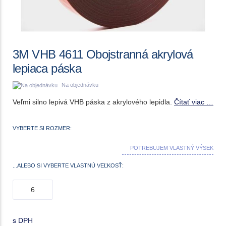
3M VHB 4611 Obojstranná akrylová
lepiaca páska
Na objednávku
Veľmi silno lepivá VHB páska z akrylového lepidla.
Čítať viac …
VYBERTE SI ROZMER:
POTREBUJEM VLASTNÝ VÝSEK
...ALEBO SI VYBERTE VLASTNÚ VEĽKOSŤ:
s DPH