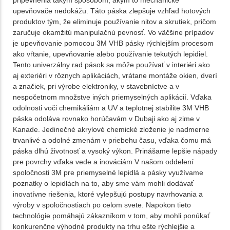
pripevnenia takým spôsobom, akým to mechanické
upevňovače nedokážu. Táto páska zlepšuje vzhľad hotových
produktov tým, že eliminuje používanie nitov a skrutiek, pričom
zaručuje okamžitú manipulačnú pevnosť. Vo väčšine prípadov
je upevňovanie pomocou 3M VHB pásky rýchlejším procesom
ako vŕtanie, upevňovanie alebo používanie tekutých lepidiel.
Tento univerzálny rad pások sa môže používať v interiéri ako
aj exteriéri v rôznych aplikáciách, vrátane montáže okien, dverí
a značiek, pri výrobe elektroniky, v stavebníctve a v
nespočetnom množstve iných priemyselných aplikácií. Vďaka
odolnosti voči chemikáliám a UV a teplotnej stabilite 3M VHB
páska odoláva rovnako horúčavám v Dubaji ako aj zime v
Kanade. Jedinečné akrylové chemické zloženie je nadmerne
trvanlivé a odolné zmenám v priebehu času, vďaka čomu má
páska dlhú životnosť a vysoký výkon. Prinášame lepšie nápady
pre povrchy vďaka vede a inováciám V našom oddelení
spoločnosti 3M pre priemyselné lepidlá a pásky využívame
poznatky o lepidlách na to, aby sme vám mohli dodávať
inovatívne riešenia, ktoré vylepšujú postupy navrhovania a
výroby v spoločnostiach po celom svete. Napokon tieto
technológie pomáhajú zákazníkom v tom, aby mohli ponúkať
konkurenčne výhodné produkty na trhu ešte rýchlejšie a