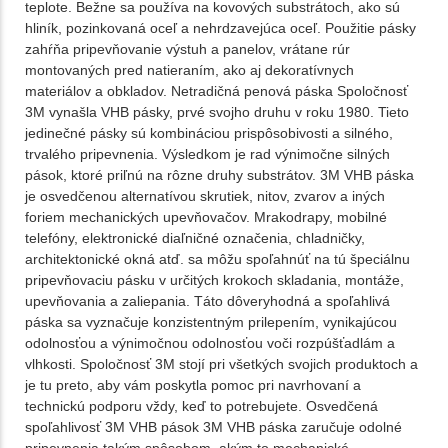
teplote. Bežne sa používa na kovových substrátoch, ako sú
hliník, pozinkovaná oceľ a nehrdzavejúca oceľ. Použitie pásky
zahŕňa pripevňovanie výstuh a panelov, vrátane rúr
montovaných pred natieraním, ako aj dekoratívnych
materiálov a obkladov. Netradičná penová páska Spoločnosť
3M vynašla VHB pásky, prvé svojho druhu v roku 1980. Tieto
jedinečné pásky sú kombináciou prispôsobivosti a silného,
trvalého pripevnenia. Výsledkom je rad výnimočne silných
pások, ktoré priľnú na rôzne druhy substrátov. 3M VHB páska
je osvedčenou alternatívou skrutiek, nitov, zvarov a iných
foriem mechanických upevňovačov. Mrakodrapy, mobilné
telefóny, elektronické diaľničné označenia, chladničky,
architektonické okná atď. sa môžu spoľahnúť na tú špeciálnu
pripevňovaciu pásku v určitých krokoch skladania, montáže,
upevňovania a zaliepania. Táto dôveryhodná a spoľahlivá
páska sa vyznačuje konzistentným prilepením, vynikajúcou
odolnosťou a výnimočnou odolnosťou voči rozpúšťadlám a
vlhkosti. Spoločnosť 3M stojí pri všetkých svojich produktoch a
je tu preto, aby vám poskytla pomoc pri navrhovaní a
technickú podporu vždy, keď to potrebujete. Osvedčená
spoľahlivosť 3M VHB pások 3M VHB páska zaručuje odolné