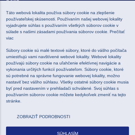
O NÁS
Táto webová lokalita používa súbory cookie na zlepšenie
používateľskej skúsenosti. Používaním našej webovej lokality
NEWSLETTER
vyjadrujete súhlas s používaním všetkých súborov cookie v
súlade s našimi zásadami používania súborov cookie.
Prečítať
viac
Súbory cookie sú malé textové súbory, ktoré do vášho počítača
Súhlasím so spracovaním osobných údajov pre marketingové
umiestňujú vami navštívené webové lokality. Webové lokality
účely.
Zásady ochrany osobných údajov
.
používajú súbory cookie na uľahčenie efektívnej navigácie a
vykonania určitých funkcií používateľom. Súbory cookie, ktoré
sú potrebné na správne fungovanie webovej lokality, možno
nastaviť bez vášho súhlasu. Všetky ostatné súbory cookie musia
byť pred nastavením v prehliadači schválené. Svoj súhlas s
používaním súborov cookie môžete kedykoľvek zmeniť na tejto
stránke.
ZOBRAZIŤ PODROBNOSTI
© 2022 - 2026 Profibond Slovakia s. r. o.
Web dizajn: MARLOW DESIGN
SÚHLASÍM