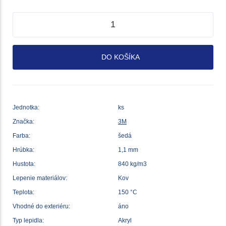
DO KOŠÍKA
Jednotka:
ks
Značka:
3M
Farba:
šedá
Hrúbka:
1,1 mm
Hustota:
840 kg/m3
Lepenie materiálov:
Kov
Teplota:
150 °C
Vhodné do exteriéru:
áno
Typ lepidla:
Akryl