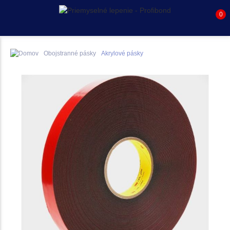
0
Obojstranné pásky
Akrylové pásky